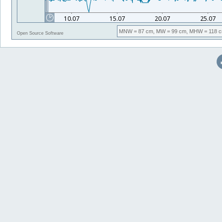
MNW
= 87 cm,
MW
= 99 cm,
MHW
= 118 c
Open Source Software