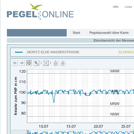
Hilfe
Links
Start
Pegelauswahl über Karte
Einzelansicht der Messwe
MÜRITZ-ELDE-WASSERSTRASSE
ELDENA 
|
|