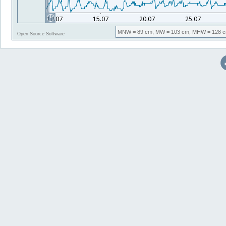
MNW
= 89 cm,
MW
= 103 cm,
MHW
= 128 c
Open Source Software