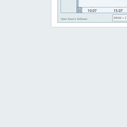
MNW
= 1
Open Source Software