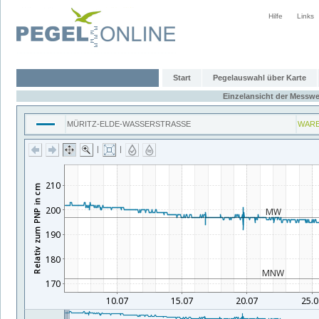
Hilfe
Links
Start
Pegelauswahl über Karte
Einzelansicht der Messwe
MÜRITZ-ELDE-WASSERSTRASSE
WAR
|
|