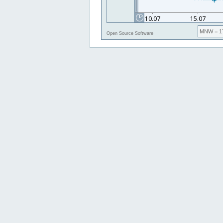
MNW
= 1
Open Source Software