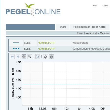
Hilfe
Links
Start
Pegelauswahl über Karte
Einzelansicht der Messwe
ELBE
HOHNSTORF
Wasserstand
ELBE
HOHNSTORF
Vorhersagen und Abschätzung
|
|