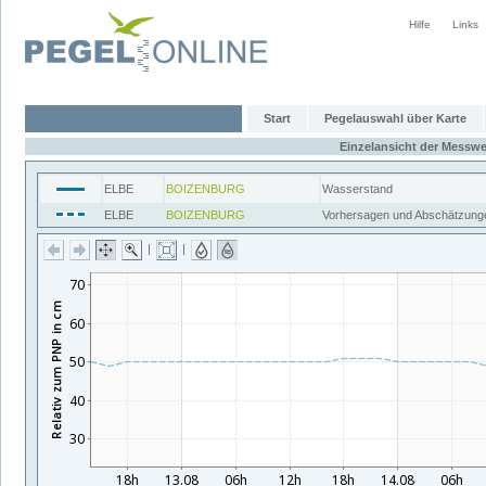
Hilfe
Links
Start
Pegelauswahl über Karte
Einzelansicht der Messwe
ELBE
BOIZENBURG
Wasserstand
ELBE
BOIZENBURG
Vorhersagen und Abschätzung
|
|