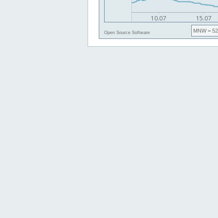
MNW
= 52
Open Source Software