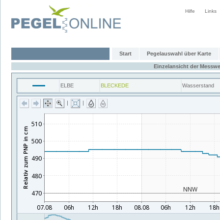
Hilfe
Links
Start
Pegelauswahl über Karte
Einzelansicht der Messwe
ELBE
BLECKEDE
Wasserstand
|
|