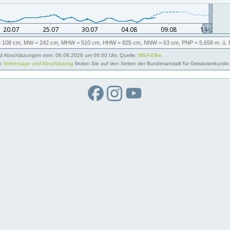
 108 cm,
MW
= 242 cm,
MHW
= 510 cm,
HHW
= 825 cm,
NNW
= 63 cm,
PNP
= 5,658
m. ü.
 Abschätzungen vom: 06.08.2026 um 06:00 Uhr, Quelle:
WSA Elbe.
on
Vorhersage und Abschätzung
finden Sie auf den Seiten der Bundesanstalt für Gewässerkunde