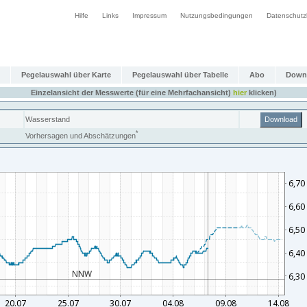
Hilfe
Links
Impressum
Nutzungsbedingungen
Datenschutz
Pegelauswahl über Karte
Pegelauswahl über Tabelle
Abo
Down
Einzelansicht der Messwerte (für eine Mehrfachansicht)
hier
klicken)
Wasserstand
Download
*
Vorhersagen und Abschätzungen