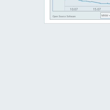
MNW
=
Open Source Software