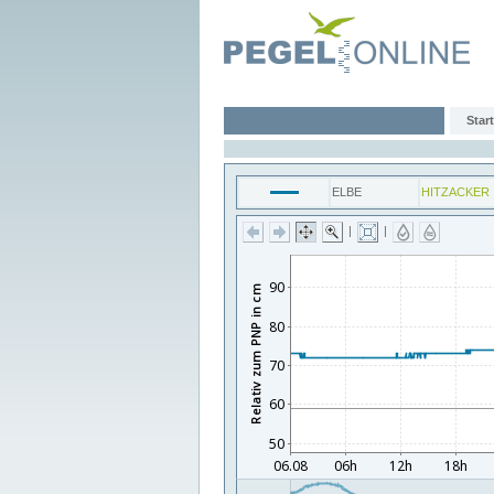
Start
ELBE
HITZACKER
|
|