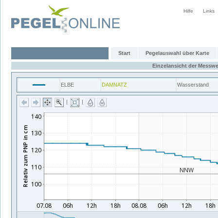
Hilfe
Links
Start
Pegelauswahl über Karte
Einzelansicht der Messwe
ELBE
DAMNATZ
Wasserstand
|
|