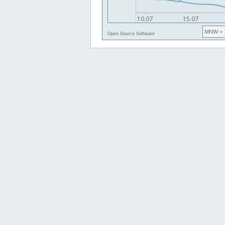
MNW
= 
Open Source Software