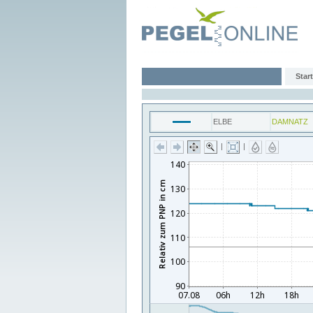
Start
ELBE
DAMNATZ
|
|