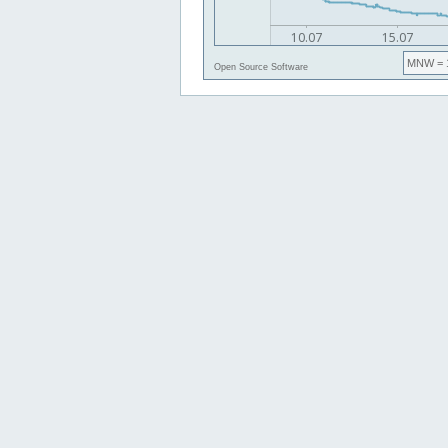
MNW
= 
Open Source Software