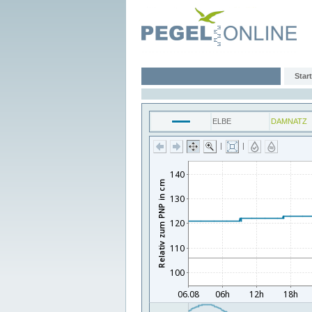
Start
ELBE
DAMNATZ
|
|