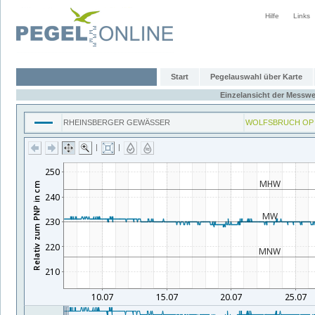
Hilfe
Links
Start
Pegelauswahl über Karte
Einzelansicht der Messwe
RHEINSBERGER GEWÄSSER
WOLFSBRUCH OP
|
|