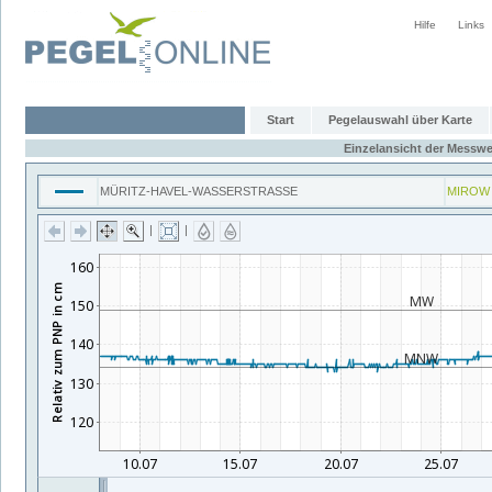
Hilfe
Links
Start
Pegelauswahl über Karte
Einzelansicht der Messwe
MÜRITZ-HAVEL-WASSERSTRASSE
MIROW
|
|