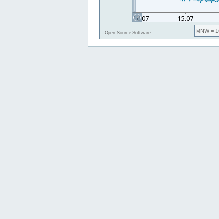
MNW
= 1
Open Source Software