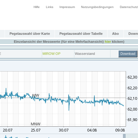
Hilfe
Links
Impressum
Nutzungsbedingungen
Datenschutz
Pegelauswahl über Karte
Pegelauswahl über Tabelle
Abo
Down
Einzelansicht der Messwerte (für eine Mehrfachansicht)
hier
klicken)
E
MIROW OP
Wasserstand
Download