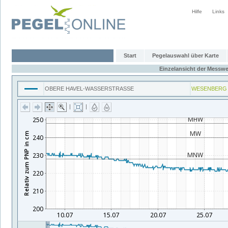
Hilfe
Links
Start
Pegelauswahl über Karte
Einzelansicht der Messwe
OBERE HAVEL-WASSERSTRASSE
WESENBERG
|
|