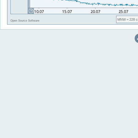
MNW
= 228 c
Open Source Software