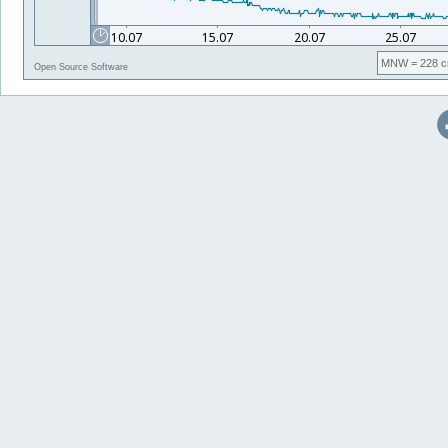
MNW
= 228 c
Open Source Software