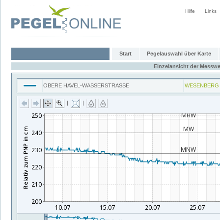
Hilfe
Links
Start
Pegelauswahl über Karte
Einzelansicht der Messwe
OBERE HAVEL-WASSERSTRASSE
WESENBERG
|
|