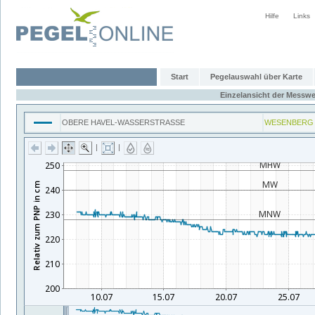
Hilfe
Links
Start
Pegelauswahl über Karte
Einzelansicht der Messwe
OBERE HAVEL-WASSERSTRASSE
WESENBERG
|
|