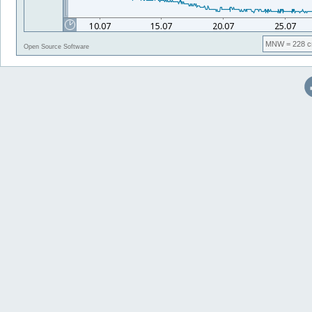
MNW
= 228 c
Open Source Software