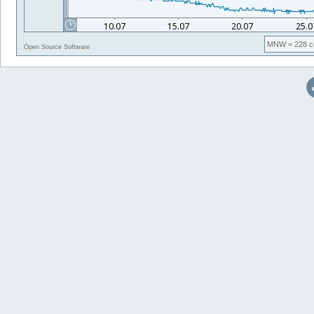
MNW
= 228 c
Open Source Software