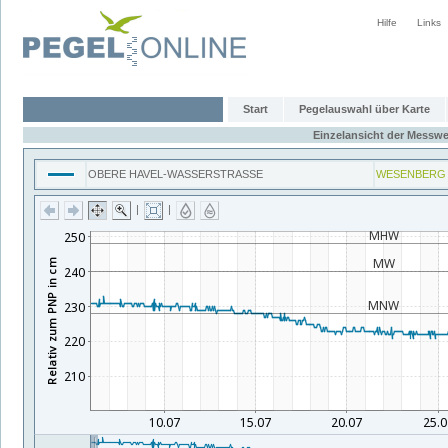
Hilfe
Links
Start
Pegelauswahl über Karte
Einzelansicht der Messwe
OBERE HAVEL-WASSERSTRASSE
WESENBERG
|
|