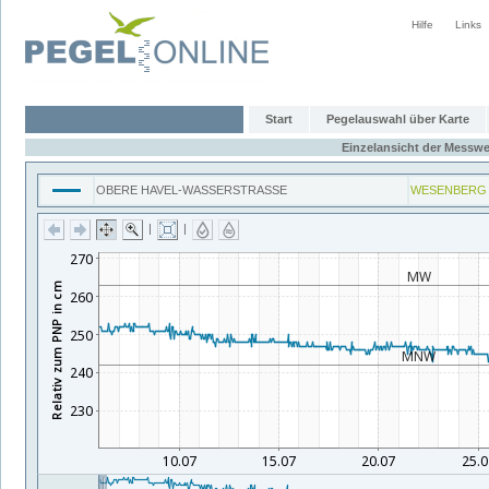
Hilfe
Links
Start
Pegelauswahl über Karte
Einzelansicht der Messwe
OBERE HAVEL-WASSERSTRASSE
WESENBERG
|
|