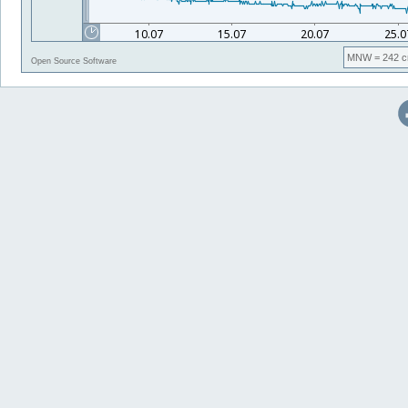
MNW
= 242 c
Open Source Software