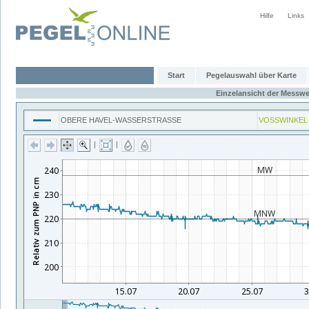
Hilfe
Links
Start
Pegelauswahl über Karte
Einzelansicht der Messwe
OBERE HAVEL-WASSERSTRASSE
VOSSWINKEL
|
|