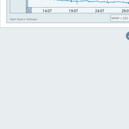
MNW
= 220 
Open Source Software