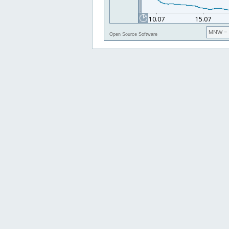
MNW
= 
Open Source Software