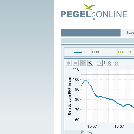
Start
ELBE
LENZEN
|
|