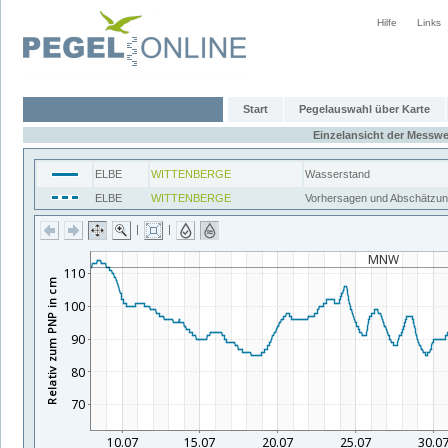
Hilfe
Links
Start
Pegelauswahl über Karte
Einzelansicht der Messwe
ELBE
WITTENBERGE
Wasserstand
ELBE
WITTENBERGE
Vorhersagen und Abschätzu
|
|