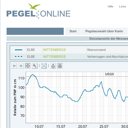
Hilfe
Links
Start
Pegelauswahl über Karte
Einzelansicht der Messwe
ELBE
WITTENBERGE
Wasserstand
ELBE
WITTENBERGE
Vorhersagen und Abschätzu
|
|