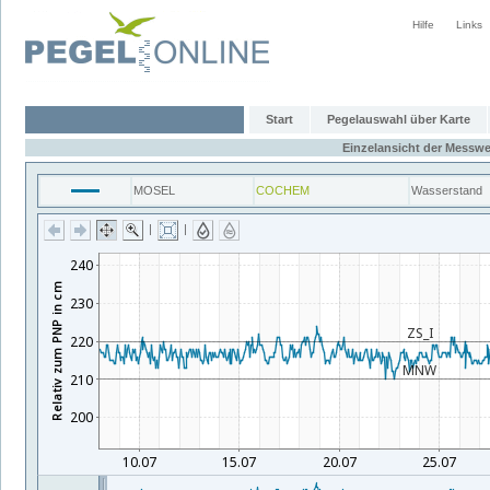
Hilfe
Links
Start
Pegelauswahl über Karte
Einzelansicht der Messwe
MOSEL
COCHEM
Wasserstand
|
|