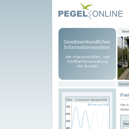
Start
Newsle
Fre
Elbe - Cuxhaven Steubenhöft
Hier 
Weite
Na