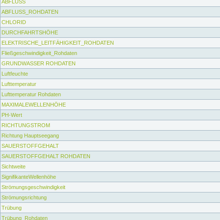
ABFLUSS
ABFLUSS_ROHDATEN
CHLORID
DURCHFAHRTSHÖHE
ELEKTRISCHE_LEITFÄHIGKEIT_ROHDATEN
Fließgeschwindigkeit_Rohdaten
GRUNDWASSER ROHDATEN
Luftfeuchte
Lufttemperatur
Lufttemperatur Rohdaten
MAXIMALEWELLENHÖHE
PH-Wert
RICHTUNGSTROM
Richtung Hauptseegang
SAUERSTOFFGEHALT
SAUERSTOFFGEHALT ROHDATEN
Sichtweite
SignifikanteWellenhöhe
Strömungsgeschwindigkeit
Strömungsrichtung
Trübung
Trübung_Rohdaten