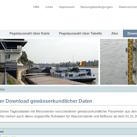
Hilfe
Links
Impressum
Nutzungsbedingungen
Datenschutz
Pegelauswahl über Karte
Pegelauswahl über Tabelle
Abo
Down
tter
ier Download gewässerkundlicher Daten
können Tagesdateien mit Messwerten verschiedener gewässerkundlicher Parameter aus den 
rhin stehen auch ältere ungeprüfte Rohdaten für Wasserstände und Abflüsse ab dem 01.01.
me