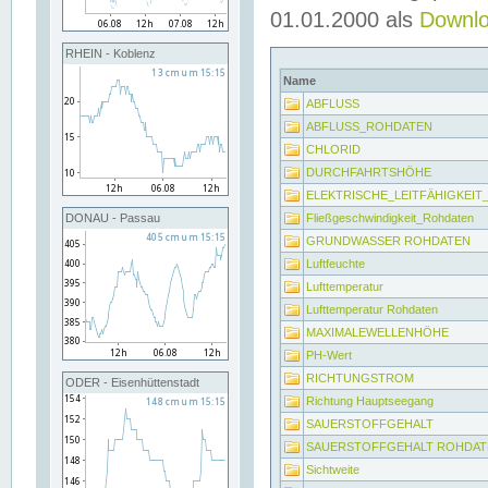
01.01.2000 als
Downl
RHEIN - Koblenz
Name
ABFLUSS
ABFLUSS_ROHDATEN
CHLORID
DURCHFAHRTSHÖHE
ELEKTRISCHE_LEITFÄHIGKEI
Fließgeschwindigkeit_Rohdaten
DONAU - Passau
GRUNDWASSER ROHDATEN
Luftfeuchte
Lufttemperatur
Lufttemperatur Rohdaten
MAXIMALEWELLENHÖHE
PH-Wert
RICHTUNGSTROM
ODER - Eisenhüttenstadt
Richtung Hauptseegang
SAUERSTOFFGEHALT
SAUERSTOFFGEHALT ROHDAT
Sichtweite