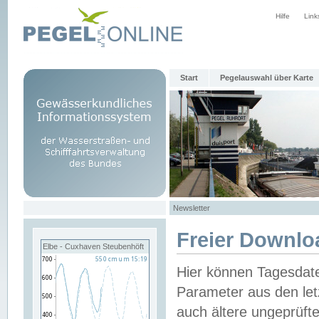
Hilfe
Link
Start
Pegelauswahl über Karte
Newsletter
Freier Downlo
Elbe - Cuxhaven Steubenhöft
Hier können Tagesdat
Parameter aus den let
auch ältere ungeprüf