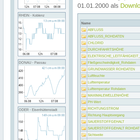
01.01.2000 als
Downl
RHEIN - Koblenz
Name
ABFLUSS
ABFLUSS_ROHDATEN
CHLORID
DURCHFAHRTSHÖHE
ELEKTRISCHE_LEITFÄHIGKEI
Fließgeschwindigkeit_Rohdaten
DONAU - Passau
GRUNDWASSER ROHDATEN
Luftfeuchte
Lufttemperatur
Lufttemperatur Rohdaten
MAXIMALEWELLENHÖHE
PH-Wert
RICHTUNGSTROM
ODER - Eisenhüttenstadt
Richtung Hauptseegang
SAUERSTOFFGEHALT
SAUERSTOFFGEHALT ROHDAT
Sichtweite