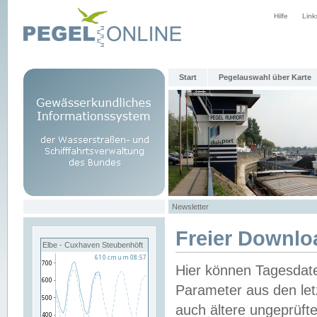
Hilfe
Link
Start
Pegelauswahl über Karte
Newsletter
Freier Downlo
Elbe - Cuxhaven Steubenhöft
Hier können Tagesdat
Parameter aus den let
auch ältere ungeprüf