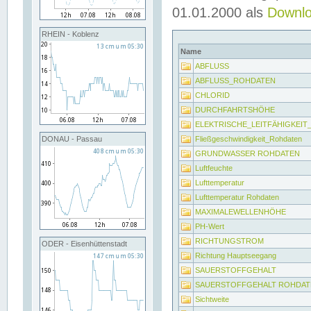
01.01.2000 als
Downl
RHEIN - Koblenz
Name
ABFLUSS
ABFLUSS_ROHDATEN
CHLORID
DURCHFAHRTSHÖHE
ELEKTRISCHE_LEITFÄHIGKEI
Fließgeschwindigkeit_Rohdaten
DONAU - Passau
GRUNDWASSER ROHDATEN
Luftfeuchte
Lufttemperatur
Lufttemperatur Rohdaten
MAXIMALEWELLENHÖHE
PH-Wert
RICHTUNGSTROM
ODER - Eisenhüttenstadt
Richtung Hauptseegang
SAUERSTOFFGEHALT
SAUERSTOFFGEHALT ROHDAT
Sichtweite