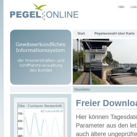
Hilfe
Link
Start
Pegelauswahl über Karte
Newsletter
Freier Downlo
Elbe - Cuxhaven Steubenhöft
Hier können Tagesdat
Parameter aus den let
auch ältere ungeprüf