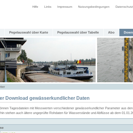
Hilfe
Links
Impressum
Nutzungsbedingungen
Datenschutz
Pegelauswahl über Karte
Pegelauswahl über Tabelle
Abo
Down
tter
ier Download gewässerkundlicher Daten
können Tagesdateien mit Messwerten verschiedener gewässerkundlicher Parameter aus den 
rhin stehen auch ältere ungeprüfte Rohdaten für Wasserstände und Abflüsse ab dem 01.01.
me