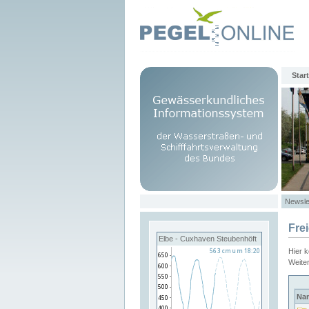
Start
Newsle
Fre
Elbe - Cuxhaven Steubenhöft
Hier 
Weite
Na