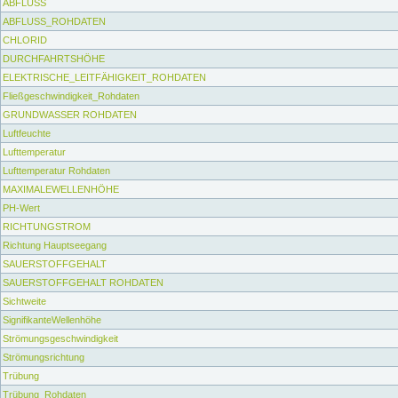
ABFLUSS
ABFLUSS_ROHDATEN
CHLORID
DURCHFAHRTSHÖHE
ELEKTRISCHE_LEITFÄHIGKEIT_ROHDATEN
Fließgeschwindigkeit_Rohdaten
GRUNDWASSER ROHDATEN
Luftfeuchte
Lufttemperatur
Lufttemperatur Rohdaten
MAXIMALEWELLENHÖHE
PH-Wert
RICHTUNGSTROM
Richtung Hauptseegang
SAUERSTOFFGEHALT
SAUERSTOFFGEHALT ROHDATEN
Sichtweite
SignifikanteWellenhöhe
Strömungsgeschwindigkeit
Strömungsrichtung
Trübung
Trübung_Rohdaten