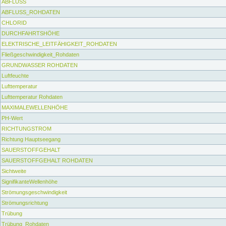
ABFLUSS
ABFLUSS_ROHDATEN
CHLORID
DURCHFAHRTSHÖHE
ELEKTRISCHE_LEITFÄHIGKEIT_ROHDATEN
Fließgeschwindigkeit_Rohdaten
GRUNDWASSER ROHDATEN
Luftfeuchte
Lufttemperatur
Lufttemperatur Rohdaten
MAXIMALEWELLENHÖHE
PH-Wert
RICHTUNGSTROM
Richtung Hauptseegang
SAUERSTOFFGEHALT
SAUERSTOFFGEHALT ROHDATEN
Sichtweite
SignifikanteWellenhöhe
Strömungsgeschwindigkeit
Strömungsrichtung
Trübung
Trübung_Rohdaten