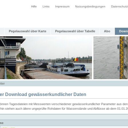
Hilfe
Links
Impressum
Nutzungsbedingungen
Datenschutz
Pegelauswahl über Karte
Pegelauswahl über Tabelle
Abo
Down
tter
ier Download gewässerkundlicher Daten
können Tagesdateien mit Messwerten verschiedener gewässerkundlicher Parameter aus den 
rhin stehen auch ältere ungeprüfte Rohdaten für Wasserstände und Abflüsse ab dem 01.01.
me