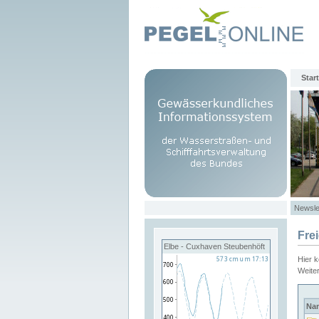
Start
Newsle
Fre
Elbe - Cuxhaven Steubenhöft
Hier 
Weite
Na