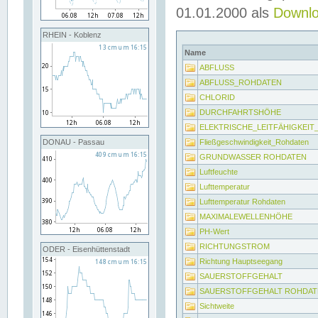
01.01.2000 als
Downl
RHEIN - Koblenz
Name
ABFLUSS
ABFLUSS_ROHDATEN
CHLORID
DURCHFAHRTSHÖHE
ELEKTRISCHE_LEITFÄHIGKEI
Fließgeschwindigkeit_Rohdaten
DONAU - Passau
GRUNDWASSER ROHDATEN
Luftfeuchte
Lufttemperatur
Lufttemperatur Rohdaten
MAXIMALEWELLENHÖHE
PH-Wert
RICHTUNGSTROM
ODER - Eisenhüttenstadt
Richtung Hauptseegang
SAUERSTOFFGEHALT
SAUERSTOFFGEHALT ROHDAT
Sichtweite