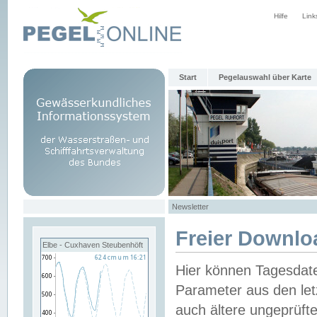
Hilfe
Link
Start
Pegelauswahl über Karte
Newsletter
Freier Downlo
Elbe - Cuxhaven Steubenhöft
Hier können Tagesdat
Parameter aus den let
auch ältere ungeprüf