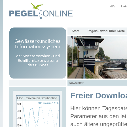
Hilfe
Link
Start
Pegelauswahl über Karte
Newsletter
Freier Downlo
Elbe - Cuxhaven Steubenhöft
Hier können Tagesdat
Parameter aus den let
auch ältere ungeprüf