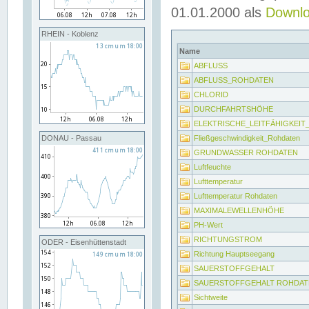
01.01.2000 als
Downl
RHEIN - Koblenz
Name
ABFLUSS
ABFLUSS_ROHDATEN
CHLORID
DURCHFAHRTSHÖHE
ELEKTRISCHE_LEITFÄHIGKEI
Fließgeschwindigkeit_Rohdaten
DONAU - Passau
GRUNDWASSER ROHDATEN
Luftfeuchte
Lufttemperatur
Lufttemperatur Rohdaten
MAXIMALEWELLENHÖHE
PH-Wert
RICHTUNGSTROM
ODER - Eisenhüttenstadt
Richtung Hauptseegang
SAUERSTOFFGEHALT
SAUERSTOFFGEHALT ROHDAT
Sichtweite