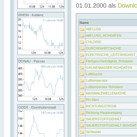
01.01.2000 als
Downl
RHEIN - Koblenz
Name
ABFLUSS
ABFLUSS_ROHDATEN
CHLORID
DURCHFAHRTSHÖHE
ELEKTRISCHE_LEITFÄHIGKEI
Fließgeschwindigkeit_Rohdaten
DONAU - Passau
GRUNDWASSER ROHDATEN
Luftfeuchte
Lufttemperatur
Lufttemperatur Rohdaten
MAXIMALEWELLENHÖHE
PH-Wert
RICHTUNGSTROM
ODER - Eisenhüttenstadt
Richtung Hauptseegang
SAUERSTOFFGEHALT
SAUERSTOFFGEHALT ROHDAT
Sichtweite