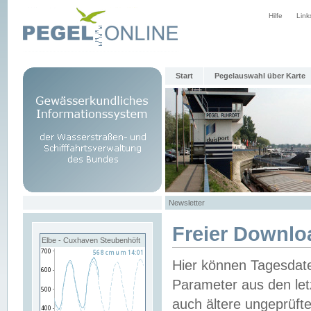
Hilfe
Link
Start
Pegelauswahl über Karte
Newsletter
Freier Downlo
Elbe - Cuxhaven Steubenhöft
Hier können Tagesdat
Parameter aus den let
auch ältere ungeprüf