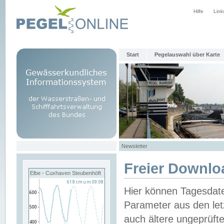
Hilfe
Link
Start
Pegelauswahl über Karte
Newsletter
Freier Downlo
Elbe - Cuxhaven Steubenhöft
Hier können Tagesdat
Parameter aus den let
auch ältere ungeprüf