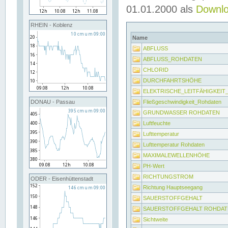
01.01.2000 als
Downl
RHEIN - Koblenz
Name
ABFLUSS
ABFLUSS_ROHDATEN
CHLORID
DURCHFAHRTSHÖHE
ELEKTRISCHE_LEITFÄHIGKEI
Fließgeschwindigkeit_Rohdaten
DONAU - Passau
GRUNDWASSER ROHDATEN
Luftfeuchte
Lufttemperatur
Lufttemperatur Rohdaten
MAXIMALEWELLENHÖHE
PH-Wert
RICHTUNGSTROM
ODER - Eisenhüttenstadt
Richtung Hauptseegang
SAUERSTOFFGEHALT
SAUERSTOFFGEHALT ROHDAT
Sichtweite