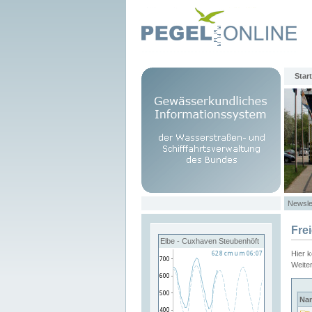
Start
Newsle
Fre
Elbe - Cuxhaven Steubenhöft
Hier 
Weite
Na