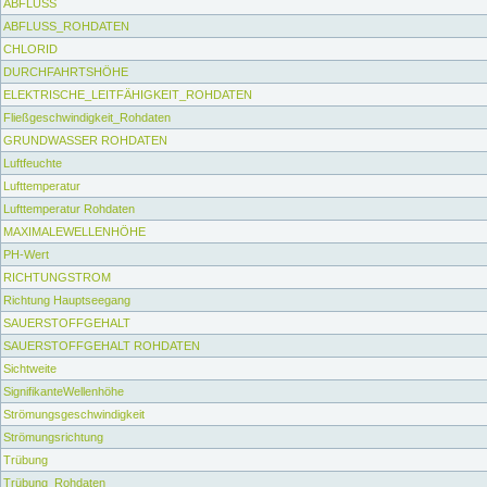
ABFLUSS
ABFLUSS_ROHDATEN
CHLORID
DURCHFAHRTSHÖHE
ELEKTRISCHE_LEITFÄHIGKEIT_ROHDATEN
Fließgeschwindigkeit_Rohdaten
GRUNDWASSER ROHDATEN
Luftfeuchte
Lufttemperatur
Lufttemperatur Rohdaten
MAXIMALEWELLENHÖHE
PH-Wert
RICHTUNGSTROM
Richtung Hauptseegang
SAUERSTOFFGEHALT
SAUERSTOFFGEHALT ROHDATEN
Sichtweite
SignifikanteWellenhöhe
Strömungsgeschwindigkeit
Strömungsrichtung
Trübung
Trübung_Rohdaten