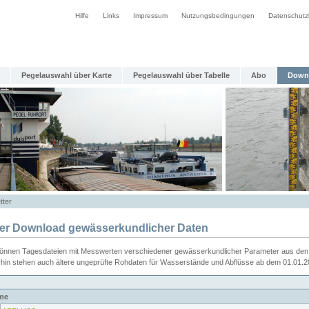
Hilfe
Links
Impressum
Nutzungsbedingungen
Datenschutz
Pegelauswahl über Karte
Pegelauswahl über Tabelle
Abo
Down
tter
ier Download gewässerkundlicher Daten
können Tagesdateien mit Messwerten verschiedener gewässerkundlicher Parameter aus den 
rhin stehen auch ältere ungeprüfte Rohdaten für Wasserstände und Abflüsse ab dem 01.01.
me