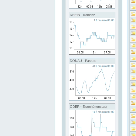
RHEIN - Koblenz
DONAU - Passau
ODER - Eisenhüttenstadt