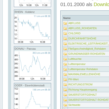
01.01.2000 als
Downl
RHEIN - Koblenz
Name
ABFLUSS
ABFLUSS_ROHDATEN
CHLORID
DURCHFAHRTSHÖHE
ELEKTRISCHE_LEITFÄHIGKEI
Fließgeschwindigkeit_Rohdaten
DONAU - Passau
GRUNDWASSER ROHDATEN
Luftfeuchte
Lufttemperatur
Lufttemperatur Rohdaten
MAXIMALEWELLENHÖHE
PH-Wert
RICHTUNGSTROM
ODER - Eisenhüttenstadt
Richtung Hauptseegang
SAUERSTOFFGEHALT
SAUERSTOFFGEHALT ROHDAT
Sichtweite