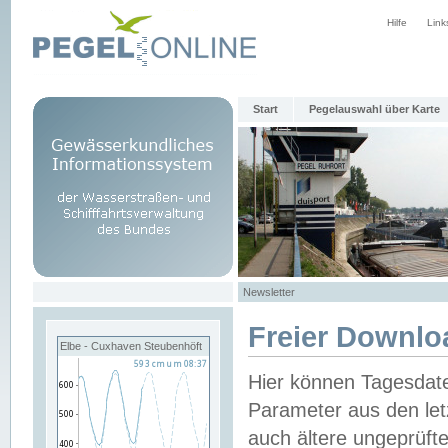
Hilfe
Link
Start
Pegelauswahl über Karte
Newsletter
Freier Downlo
Elbe - Cuxhaven Steubenhöft
Hier können Tagesdat
Parameter aus den let
auch ältere ungeprüf