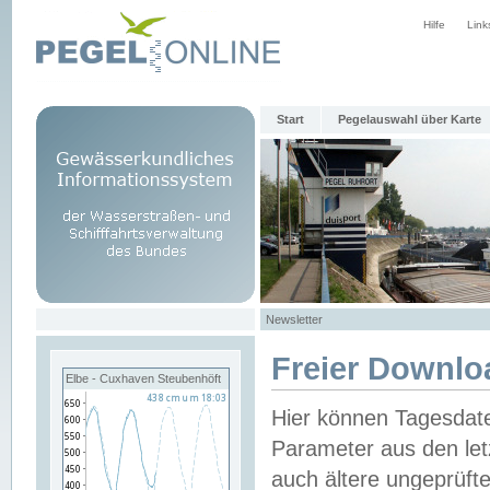
Hilfe
Link
Start
Pegelauswahl über Karte
Newsletter
Freier Downlo
Elbe - Cuxhaven Steubenhöft
Hier können Tagesdat
Parameter aus den let
auch ältere ungeprüf