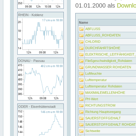
01.01.2000 als
Downl
RHEIN - Koblenz
Name
ABFLUSS
ABFLUSS_ROHDATEN
CHLORID
DURCHFAHRTSHÖHE
ELEKTRISCHE_LEITFÄHIGKEI
Fließgeschwindigkeit_Rohdaten
DONAU - Passau
GRUNDWASSER ROHDATEN
Luftfeuchte
Lufttemperatur
Lufttemperatur Rohdaten
MAXIMALEWELLENHÖHE
PH-Wert
RICHTUNGSTROM
ODER - Eisenhüttenstadt
Richtung Hauptseegang
SAUERSTOFFGEHALT
SAUERSTOFFGEHALT ROHDAT
Sichtweite