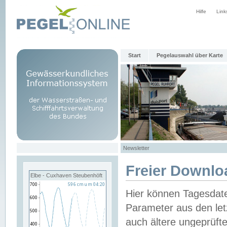
Hilfe
Link
Start
Pegelauswahl über Karte
Newsletter
Freier Downlo
Elbe - Cuxhaven Steubenhöft
Hier können Tagesdat
Parameter aus den let
auch ältere ungeprüf