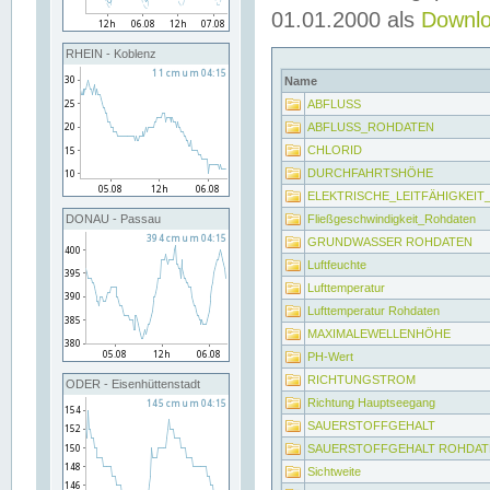
01.01.2000 als
Downl
RHEIN - Koblenz
Name
ABFLUSS
ABFLUSS_ROHDATEN
CHLORID
DURCHFAHRTSHÖHE
ELEKTRISCHE_LEITFÄHIGKEI
Fließgeschwindigkeit_Rohdaten
DONAU - Passau
GRUNDWASSER ROHDATEN
Luftfeuchte
Lufttemperatur
Lufttemperatur Rohdaten
MAXIMALEWELLENHÖHE
PH-Wert
RICHTUNGSTROM
ODER - Eisenhüttenstadt
Richtung Hauptseegang
SAUERSTOFFGEHALT
SAUERSTOFFGEHALT ROHDAT
Sichtweite