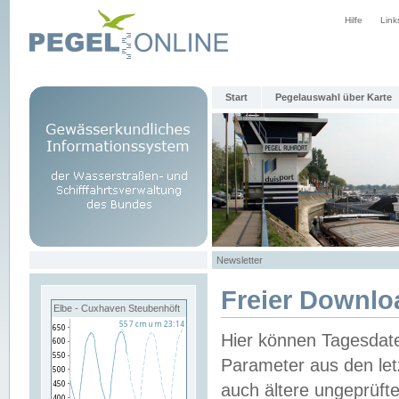
Hilfe
Link
Start
Pegelauswahl über Karte
Newsletter
Freier Downlo
Elbe - Cuxhaven Steubenhöft
Hier können Tagesdat
Parameter aus den let
auch ältere ungeprüf