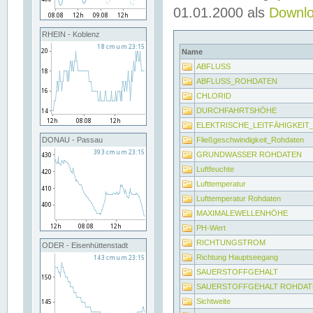
01.01.2000 als
Downl
RHEIN - Koblenz
Name
ABFLUSS
ABFLUSS_ROHDATEN
CHLORID
DURCHFAHRTSHÖHE
ELEKTRISCHE_LEITFÄHIGKEI
Fließgeschwindigkeit_Rohdaten
DONAU - Passau
GRUNDWASSER ROHDATEN
Luftfeuchte
Lufttemperatur
Lufttemperatur Rohdaten
MAXIMALEWELLENHÖHE
PH-Wert
RICHTUNGSTROM
ODER - Eisenhüttenstadt
Richtung Hauptseegang
SAUERSTOFFGEHALT
SAUERSTOFFGEHALT ROHDAT
Sichtweite