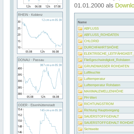
01.01.2000 als
Downl
RHEIN - Koblenz
Name
ABFLUSS
ABFLUSS_ROHDATEN
CHLORID
DURCHFAHRTSHÖHE
ELEKTRISCHE_LEITFÄHIGKEI
Fließgeschwindigkeit_Rohdaten
DONAU - Passau
GRUNDWASSER ROHDATEN
Luftfeuchte
Lufttemperatur
Lufttemperatur Rohdaten
MAXIMALEWELLENHÖHE
PH-Wert
RICHTUNGSTROM
ODER - Eisenhüttenstadt
Richtung Hauptseegang
SAUERSTOFFGEHALT
SAUERSTOFFGEHALT ROHDAT
Sichtweite