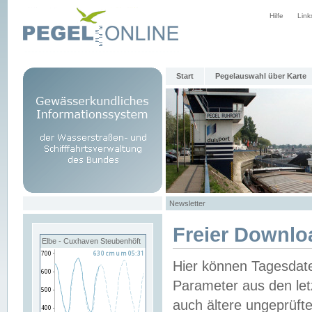
Hilfe
Link
Start
Pegelauswahl über Karte
Newsletter
Freier Downlo
Elbe - Cuxhaven Steubenhöft
Hier können Tagesdat
Parameter aus den let
auch ältere ungeprüf