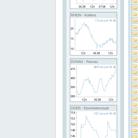
RHEIN - Koblenz
DONAU - Passau
ODER - Eisenhüttenstadt