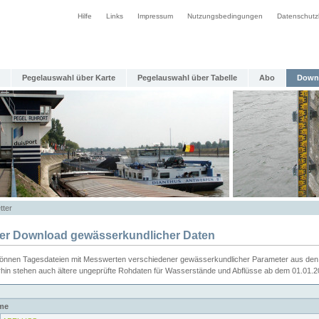
Hilfe
Links
Impressum
Nutzungsbedingungen
Datenschutz
Pegelauswahl über Karte
Pegelauswahl über Tabelle
Abo
Down
tter
ier Download gewässerkundlicher Daten
können Tagesdateien mit Messwerten verschiedener gewässerkundlicher Parameter aus den 
rhin stehen auch ältere ungeprüfte Rohdaten für Wasserstände und Abflüsse ab dem 01.01.
me