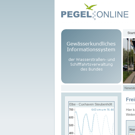
Start
Newsle
Fre
Elbe - Cuxhaven Steubenhöft
Hier 
Weite
Na