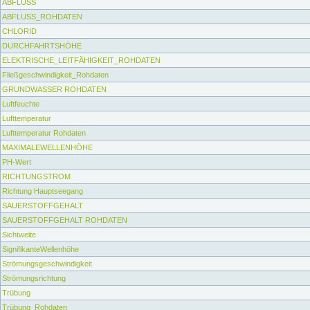
ABFLUSS
ABFLUSS_ROHDATEN
CHLORID
DURCHFAHRTSHÖHE
ELEKTRISCHE_LEITFÄHIGKEIT_ROHDATEN
Fließgeschwindigkeit_Rohdaten
GRUNDWASSER ROHDATEN
Luftfeuchte
Lufttemperatur
Lufttemperatur Rohdaten
MAXIMALEWELLENHÖHE
PH-Wert
RICHTUNGSTROM
Richtung Hauptseegang
SAUERSTOFFGEHALT
SAUERSTOFFGEHALT ROHDATEN
Sichtweite
SignifikanteWellenhöhe
Strömungsgeschwindigkeit
Strömungsrichtung
Trübung
Trübung_Rohdaten