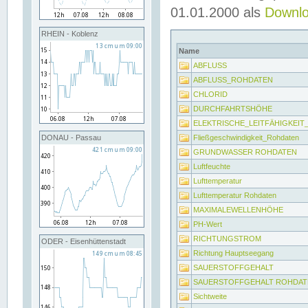
01.01.2000 als
Downl
RHEIN - Koblenz
Name
ABFLUSS
ABFLUSS_ROHDATEN
CHLORID
DURCHFAHRTSHÖHE
ELEKTRISCHE_LEITFÄHIGKEI
Fließgeschwindigkeit_Rohdaten
DONAU - Passau
GRUNDWASSER ROHDATEN
Luftfeuchte
Lufttemperatur
Lufttemperatur Rohdaten
MAXIMALEWELLENHÖHE
PH-Wert
RICHTUNGSTROM
ODER - Eisenhüttenstadt
Richtung Hauptseegang
SAUERSTOFFGEHALT
SAUERSTOFFGEHALT ROHDAT
Sichtweite