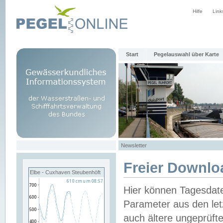
Hilfe
Link
Start
Pegelauswahl über Karte
Newsletter
Freier Downlo
Elbe - Cuxhaven Steubenhöft
Hier können Tagesdat
Parameter aus den let
auch ältere ungeprüf