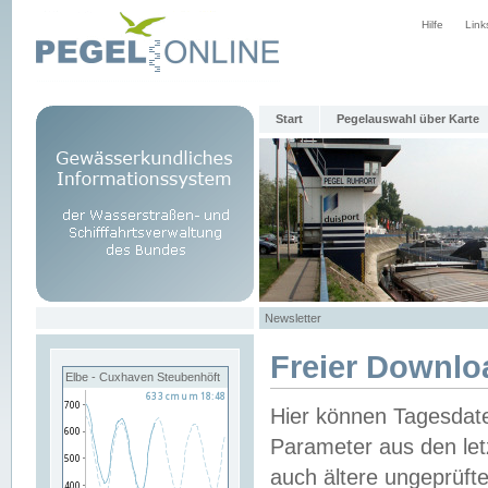
Hilfe
Link
Start
Pegelauswahl über Karte
Newsletter
Freier Downlo
Elbe - Cuxhaven Steubenhöft
Hier können Tagesdat
Parameter aus den let
auch ältere ungeprüf