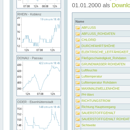
01.01.2000 als
Downl
RHEIN - Koblenz
Name
ABFLUSS
ABFLUSS_ROHDATEN
CHLORID
DURCHFAHRTSHÖHE
ELEKTRISCHE_LEITFÄHIGKEI
Fließgeschwindigkeit_Rohdaten
DONAU - Passau
GRUNDWASSER ROHDATEN
Luftfeuchte
Lufttemperatur
Lufttemperatur Rohdaten
MAXIMALEWELLENHÖHE
PH-Wert
RICHTUNGSTROM
ODER - Eisenhüttenstadt
Richtung Hauptseegang
SAUERSTOFFGEHALT
SAUERSTOFFGEHALT ROHDAT
Sichtweite