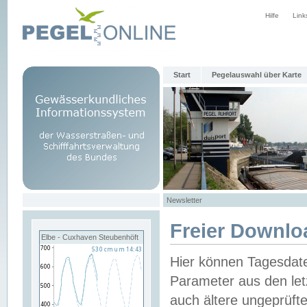
Hilfe
Link
Start
Pegelauswahl über Karte
Newsletter
Freier Downlo
Elbe - Cuxhaven Steubenhöft
Hier können Tagesdat
Parameter aus den let
auch ältere ungeprüf