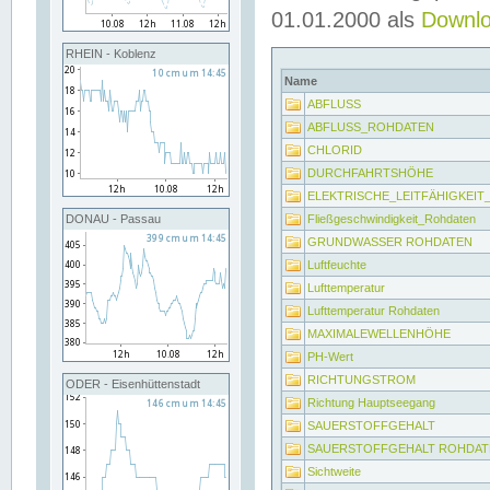
01.01.2000 als
Downl
RHEIN - Koblenz
Name
ABFLUSS
ABFLUSS_ROHDATEN
CHLORID
DURCHFAHRTSHÖHE
ELEKTRISCHE_LEITFÄHIGKEI
Fließgeschwindigkeit_Rohdaten
DONAU - Passau
GRUNDWASSER ROHDATEN
Luftfeuchte
Lufttemperatur
Lufttemperatur Rohdaten
MAXIMALEWELLENHÖHE
PH-Wert
RICHTUNGSTROM
ODER - Eisenhüttenstadt
Richtung Hauptseegang
SAUERSTOFFGEHALT
SAUERSTOFFGEHALT ROHDAT
Sichtweite