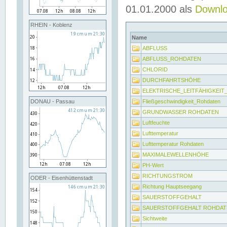
01.01.2000 als
Downl
RHEIN - Koblenz
Name
ABFLUSS
ABFLUSS_ROHDATEN
CHLORID
DURCHFAHRTSHÖHE
ELEKTRISCHE_LEITFÄHIGKEI
Fließgeschwindigkeit_Rohdaten
DONAU - Passau
GRUNDWASSER ROHDATEN
Luftfeuchte
Lufttemperatur
Lufttemperatur Rohdaten
MAXIMALEWELLENHÖHE
PH-Wert
RICHTUNGSTROM
ODER - Eisenhüttenstadt
Richtung Hauptseegang
SAUERSTOFFGEHALT
SAUERSTOFFGEHALT ROHDAT
Sichtweite