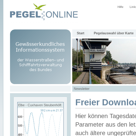
Hilfe
Link
Start
Pegelauswahl über Karte
Newsletter
Freier Downlo
Elbe - Cuxhaven Steubenhöft
Hier können Tagesdat
Parameter aus den let
auch ältere ungeprüf