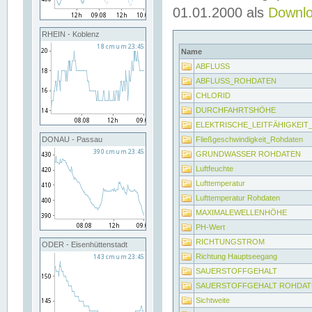
01.01.2000 als
Downl
RHEIN - Koblenz
Name
ABFLUSS
ABFLUSS_ROHDATEN
CHLORID
DURCHFAHRTSHÖHE
ELEKTRISCHE_LEITFÄHIGKEI
Fließgeschwindigkeit_Rohdaten
DONAU - Passau
GRUNDWASSER ROHDATEN
Luftfeuchte
Lufttemperatur
Lufttemperatur Rohdaten
MAXIMALEWELLENHÖHE
PH-Wert
RICHTUNGSTROM
ODER - Eisenhüttenstadt
Richtung Hauptseegang
SAUERSTOFFGEHALT
SAUERSTOFFGEHALT ROHDAT
Sichtweite