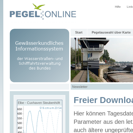
Hilfe
Link
Start
Pegelauswahl über Karte
Newsletter
Freier Downlo
Elbe - Cuxhaven Steubenhöft
Hier können Tagesdat
Parameter aus den let
auch ältere ungeprüf