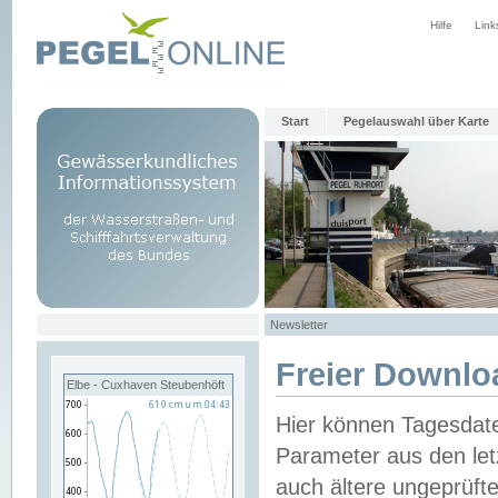
Hilfe
Link
Start
Pegelauswahl über Karte
Newsletter
Freier Downlo
Elbe - Cuxhaven Steubenhöft
Hier können Tagesdat
Parameter aus den let
auch ältere ungeprüf